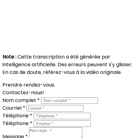
préparation de votre propriété vous sera rendue.
Je m'appelle Marie-Hélène Dorais, je suis courtière en
immobilier. Contactez-moi si vous souhaitez
poursuivre la discussion, il me fait toujours plaisir de
vous parler.
Note :
Cette transcription a été générée par
intelligence artificielle. Des erreurs peuvent s'y glisser.
En cas de doute, référez-vous à la vidéo originale.
Prendre rendez-vous.
Contactez-nous!
Nom complet *
Courriel *
Téléphone *
Téléphone *
Message *