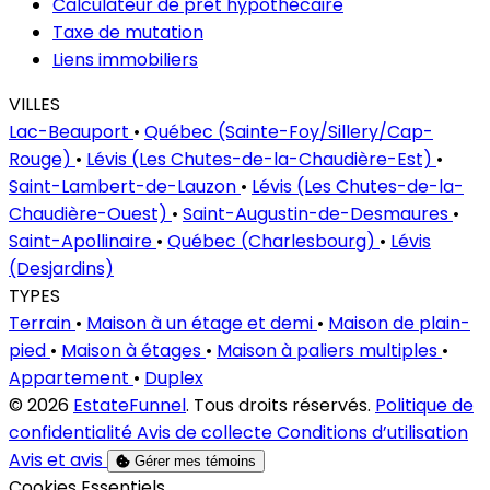
Calculateur de prêt hypothécaire
Taxe de mutation
Liens immobiliers
VILLES
Lac-Beauport
•
Québec (Sainte-Foy/Sillery/Cap-
Rouge)
•
Lévis (Les Chutes-de-la-Chaudière-Est)
•
Saint-Lambert-de-Lauzon
•
Lévis (Les Chutes-de-la-
Chaudière-Ouest)
•
Saint-Augustin-de-Desmaures
•
Saint-Apollinaire
•
Québec (Charlesbourg)
•
Lévis
(Desjardins)
TYPES
Terrain
•
Maison à un étage et demi
•
Maison de plain-
pied
•
Maison à étages
•
Maison à paliers multiples
•
Appartement
•
Duplex
© 2026
EstateFunnel
. Tous droits réservés.
Politique de
confidentialité
Avis de collecte
Conditions d’utilisation
Avis et avis
Gérer mes témoins
Activer
Cookies Essentiels