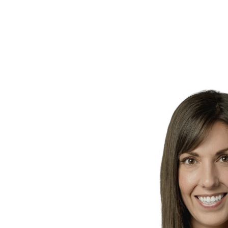
régions de
Québec
et
Lévis
. Contactez-la dès
aujourd'hui pour donner vie à vos projets immobiliers.