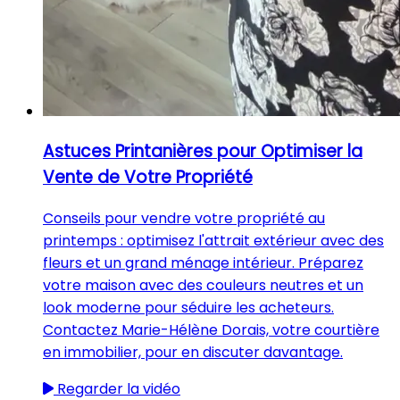
Astuces Printanières pour Optimiser la
Vente de Votre Propriété
Conseils pour vendre votre propriété au
printemps : optimisez l'attrait extérieur avec des
fleurs et un grand ménage intérieur. Préparez
votre maison avec des couleurs neutres et un
look moderne pour séduire les acheteurs.
Contactez Marie-Hélène Dorais, votre courtière
en immobilier, pour en discuter davantage.
Regarder la vidéo