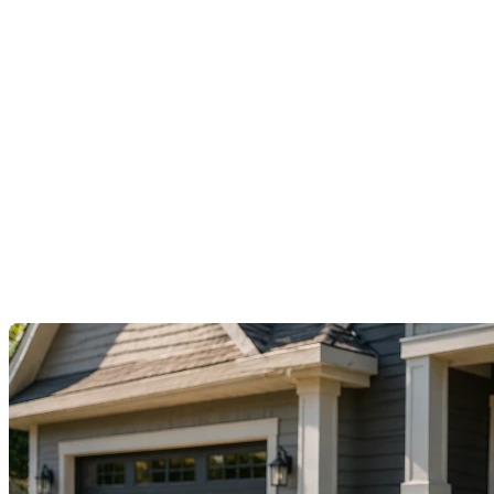
L'art de la plate-bande : quel
est le véritable impact de
votre aménagement de
façade sur la valeur de votre
maison ?
Dernière modification: 06 juillet 2026