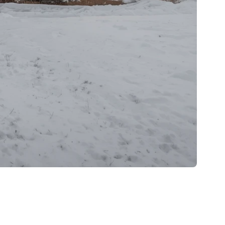
éparer votre maison pour les mois froids à venir. Une
mobilier contre les dommages potentiels causés par le
à affronter l'hiver.