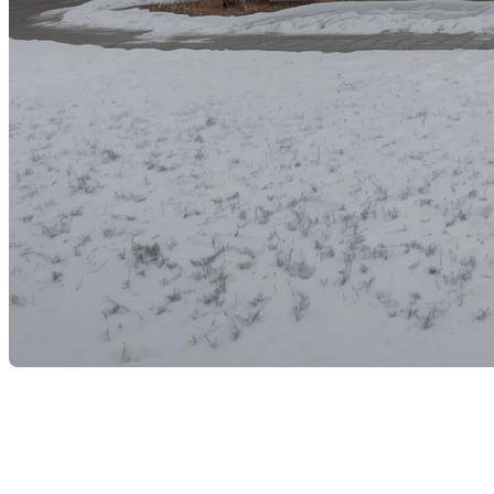
Alors que les températures commencent à baisser et que 
préparation adéquate peut non seulement améliorer vot
froid. Dans cet article, nous vous guiderons à travers le