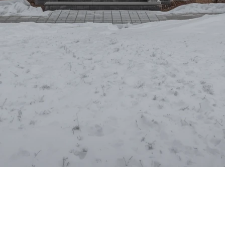
l'hiver approche à grands pas, il devient essentiel de pr
re confort mais aussi protéger votre investissement im
s étapes clés pour vous assurer que votre maison est prête 